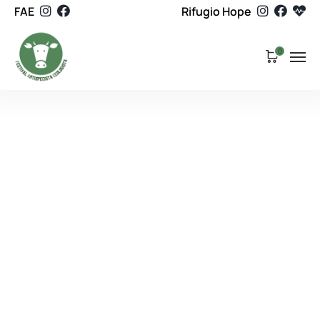
FAE
Rifugio Hope
0